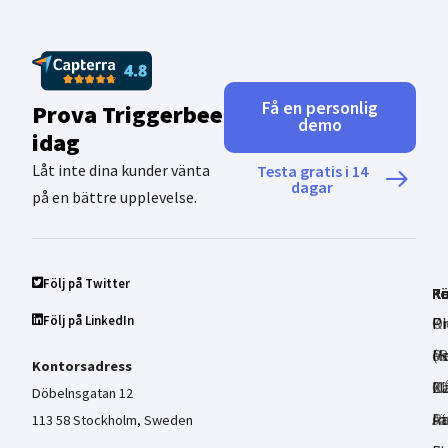
Få en personlig
Prova Triggerbee
demo
idag
Låt inte dina kunder vänta
Testa gratis i 14
dagar
på en bättre upplevelse.
Följ på Twitter
P
K
Re
Fö
Följ på LinkedIn
Pr
Ki
P
O
Pe
M
(R
os
Kontorsadress
Må
C
20
Ka
Döbelnsgatan 12
In
At
sä
Pa
113 58 Stockholm, Sweden