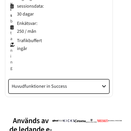
v
sessionsdata:
i
30 dagar
s
b
Enkätsvar:
e
250 / mån
t
a
Trafikbuffert
l
ingår
n
i
n
g
Huvudfunktioner in Success
Används av
de ledande e-