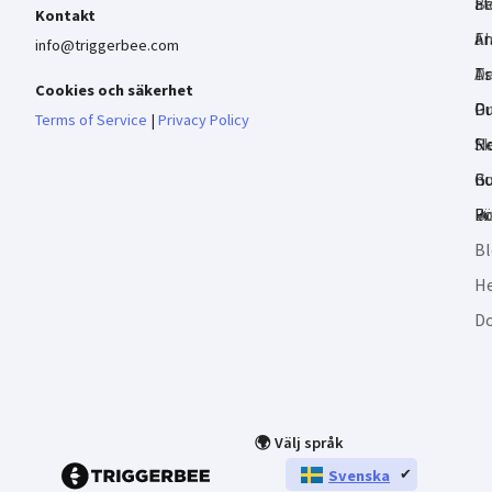
Be
Fl
at
Kontakt
AI
Fr
a
info@triggerbee.com
As
D
Tr
Cookies och säkerhet
Pr
D
Gu
Terms of Service
|
Privacy Policy
Re
Sk
No
no
B
Gu
🔥
B
Fö
B
He
D
🌍 Välj språk
Svenska