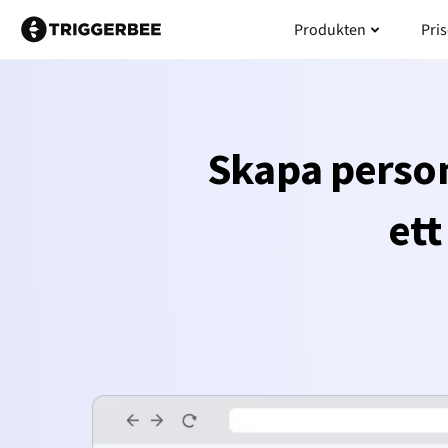
Hoppa
Öppna Pr
Produkten
Pris
till
innehåll
Skapa person
ett