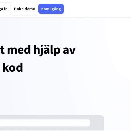
a in
Boka demo
Kom igång
t med hjälp av
n kod