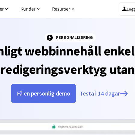
odukten
Öppna Priser
Öppna Kunder
Öppna Resurser
er
Kunder
Resurser
Logg
PERSONALISERING
ligt webbinnehåll enkel
 redigeringsverktyg uta
Få en personlig demo
Testa i 14 dagar