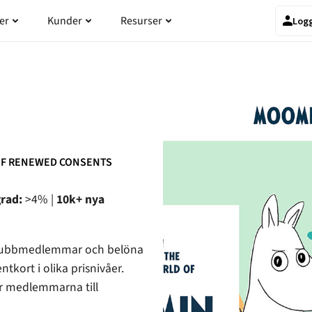
odukten
Öppna Priser
Öppna Kunder
Öppna Resurser
er
Kunder
Resurser
Logg
F RENEWED CONSENTS
grad:
>4% |
10k+ nya
a klubbmedlemmar och belöna
ntkort i olika prisnivåer.
er medlemmarna till