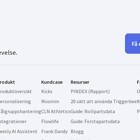
Få 
evelse.
rodukt
Kundcase
Resurser
F
roduktöversikt
Kicks
PINDEX (Rapport)
O
ersonalisering
Moomin
20 sätt att använda Triggerbee
K
ålgruppshantering
CLN Athletics
Guide: Nollpartsdata
P
ntegrationer
Flowlife
Guide: Förstapartsdata
eesly AI Assistent
Frank Dandy
Blogg