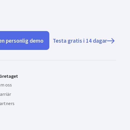
en personlig demo
Testa gratis i 14 dagar
öretaget
m oss
arriär
artners