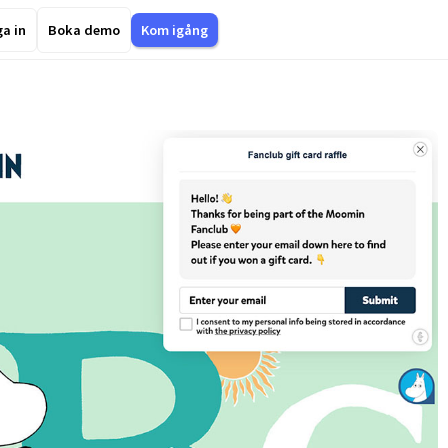
a in
Boka demo
Kom igång