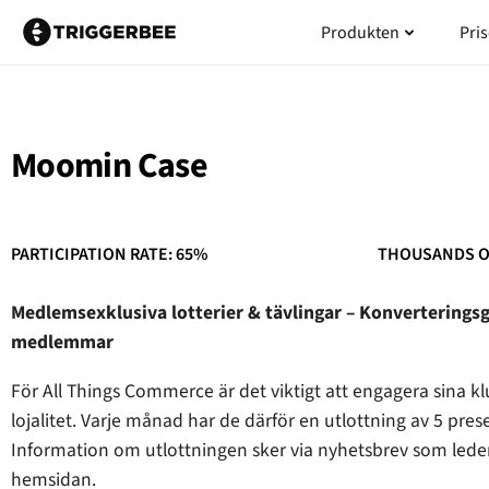
Hoppa
Öppna Pr
Produkten
Pris
till
innehåll
Moomin Case
PARTICIPATION RATE: 65%
THOUSANDS O
Medlemsexklusiva lotterier & tävlingar – Konverterings
medlemmar
För All Things Commerce är det viktigt att engagera sin
lojalitet. Varje månad har de därför en utlottning av 5 prese
Information om utlottningen sker via nyhetsbrev som led
hemsidan.