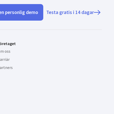
en personlig demo
Testa gratis i 14 dagar
öretaget
m oss
arriär
artners