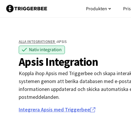
Hoppa
Öppna Pr
Produkten
Pris
till
innehåll
ALLA INTEGRATIONER
›APSIS
Nativ integration
Apsis Integration
Koppla ihop Apsis med Triggerbee och skapa interak
systemen genom att berika databasen med e-postad
informationen uppdaterad och skicka automatiska 
postmeddelanden.
Integrera Apsis med Triggerbee