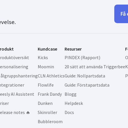
Få 
evelse.
rodukt
Kundcase
Resurser
F
roduktöversikt
Kicks
PINDEX (Rapport)
O
ersonalisering
Moomin
20 sätt att använda Triggerbee
K
ålgruppshantering
CLN Athletics
Guide: Nollpartsdata
P
ntegrationer
Flowlife
Guide: Förstapartsdata
eesly AI Assistent
Frank Dandy
Blogg
riser
Dunken
Helpdesk
elease notes 🔥
Skinroller
Docs
Bubbleroom