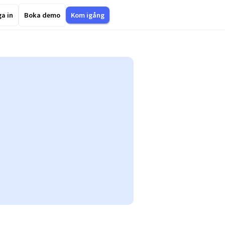
a in
Boka demo
Kom igång