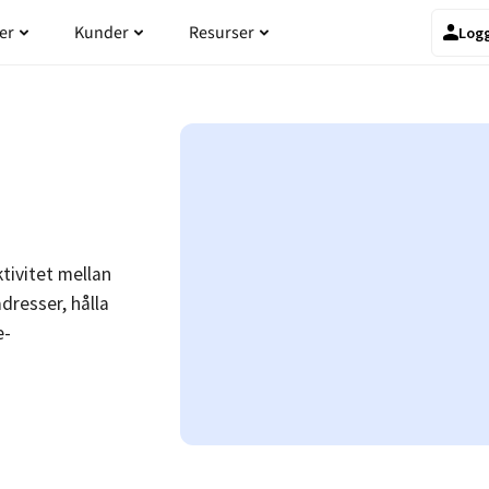
odukten
Öppna Priser
Öppna Kunder
Öppna Resurser
er
Kunder
Resurser
Logg
tivitet mellan
resser, hålla
e-