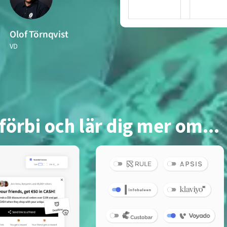
Olof Törnqvist
VD
örbi och lär dig mer om...