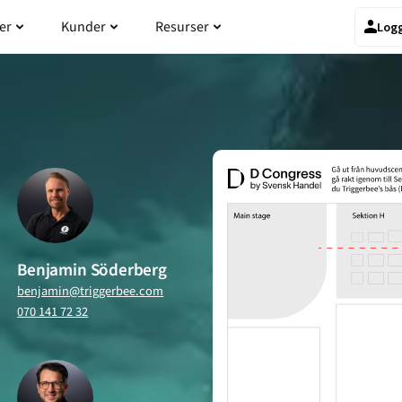
odukten
Öppna Priser
Öppna Kunder
Öppna Resurser
er
Kunder
Resurser
Logg
Benjamin Söderberg
benjamin@triggerbee.com
070 141 72 32