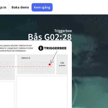
a in
Boka demo
Kom igång
Triggerbee
Bås G02:28