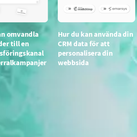
an omvandla
Hur du kan använda din
er till en
CRM data för att
föringskanal
personalisera din
rralkampanjer
webbsida