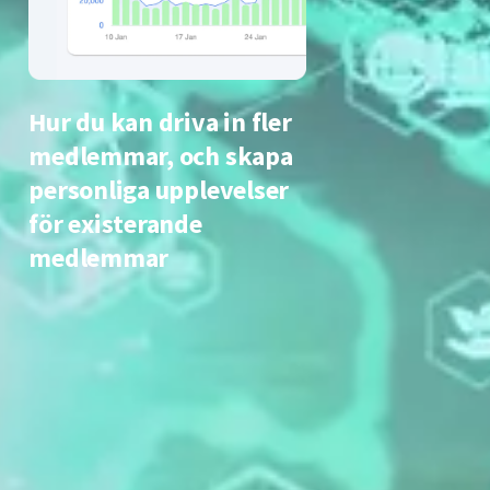
Hur du kan driva in fler
medlemmar, och skapa
personliga upplevelser
för existerande
medlemmar