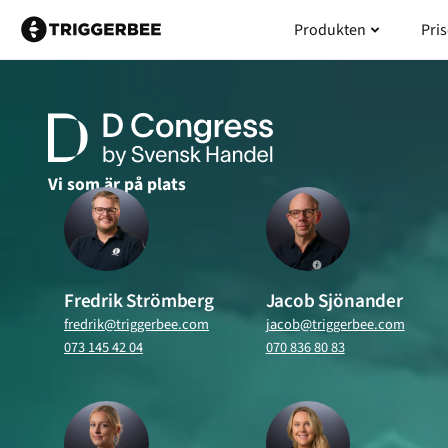
Hoppa
Öppna Pr
Produkten
Pris
till
innehåll
Vi som är på plats
Fredrik Strömberg
Jacob Sjönander
fredrik@triggerbee.com
jacob@triggerbee.com
073 145 42 04
070 836 80 83