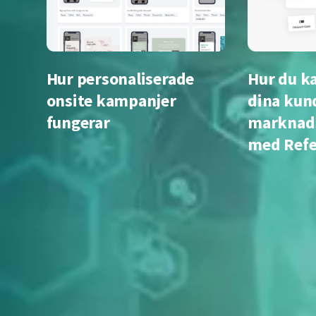
Hur personaliserade
Hur du k
onsite kampanjer
dina kund
fungerar
marknads
med Refe