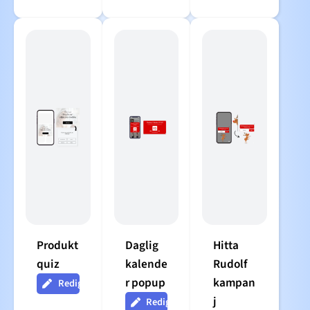
Produkt
Daglig
Hitta
quiz
kalende
Rudolf
r popup
kampan
Redigera
j
Redigera