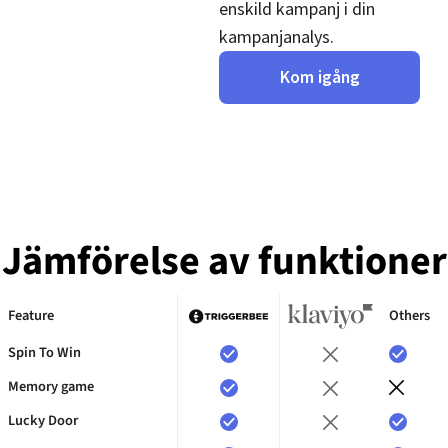
enskild kampanj i din
kampanjanalys.
Kom igång
Jämförelse av funktioner
Feature
Others
Feature
Others
Spin To Win
Memory game
Lucky Door