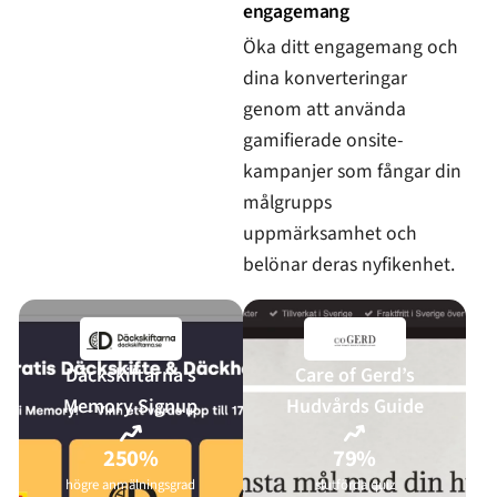
engagemang
Öka ditt engagemang och
dina konverteringar
genom att använda
gamifierade onsite-
kampanjer som fångar din
målgrupps
uppmärksamhet och
belönar deras nyfikenhet.
Däckskiftarna’s
Care of Gerd’s
Memory Signup
Hudvårds Guide
250%
79%
högre anmälningsgrad
slutförda quiz