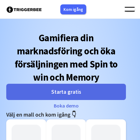
Hoppa
Kom igång
till
innehåll
Gamifiera din
marknadsföring och öka
försäljningen med Spin to
win och Memory
Starta gratis
Boka demo
Välj en mall och kom igång 👇