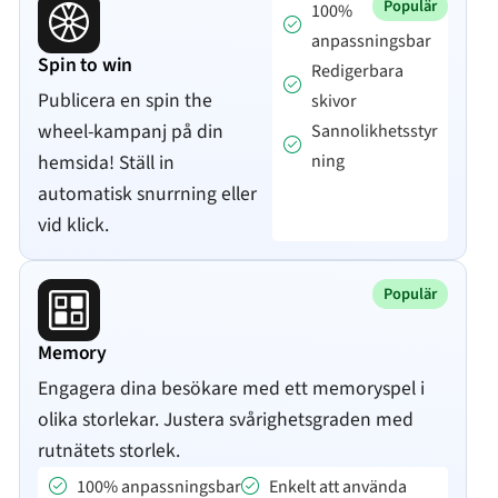
Populär
100%
anpassningsbar
Spin to win
Redigerbara
Publicera en spin the
skivor
wheel-kampanj på din
Sannolikhetsstyr
hemsida! Ställ in
ning
automatisk snurrning eller
vid klick.
Populär
Memory
Engagera dina besökare med ett memoryspel i
olika storlekar. Justera svårighetsgraden med
rutnätets storlek.
100% anpassningsbar
Enkelt att använda