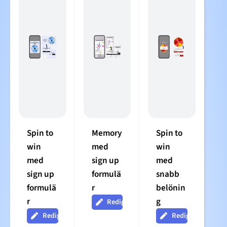
Spin to
Memory
Spin to
win
med
win
med
sign up
med
sign up
formulä
snabb
formulä
r
belönin
r
g
Redigera
Redigera
Redigera