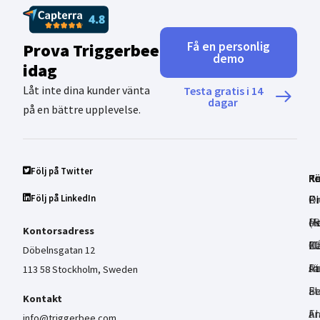
Få en personlig
Prova Triggerbee
demo
idag
Låt inte dina kunder vänta
Testa gratis i 14
dagar
på en bättre upplevelse.
Följ på Twitter
P
K
Re
Fö
Följ på LinkedIn
Pr
Ki
P
O
Pe
M
(R
os
Kontorsadress
Må
C
20
Ka
Döbelnsgatan 12
In
At
sä
Pa
113 58 Stockholm, Sweden
Be
Fl
at
Kontakt
AI
Fr
a
info@triggerbee.com