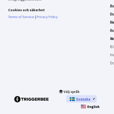
As
D
Tr
Cookies och säkerhet
Pr
D
Gu
Terms of Service
|
Privacy Policy
Re
Sk
No
no
B
Gu
🔥
B
Fö
B
He
D
🌍 Välj språk
Svenska
English