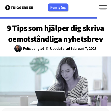
Hoppa
Kom igång
till
innehåll
9 Tips som hjälper dig skriva
oemotståndliga nyhetsbrev
Felix Langlet
Uppdaterad februari 7, 2023