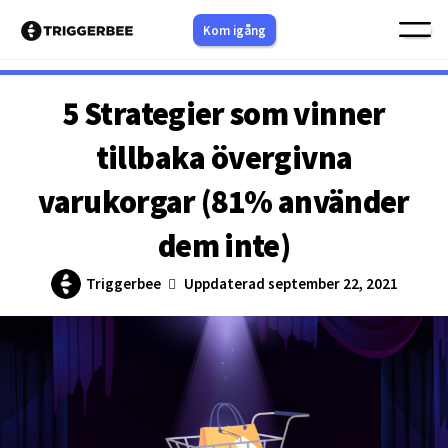
Hoppa
Kom igång
till
innehåll
5 Strategier som vinner
tillbaka övergivna
varukorgar (81% använder
dem inte)
Triggerbee
Uppdaterad september 22, 2021